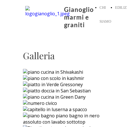
CHI
EDILIZ
Gianoglio
marmi e
SIAMO
graniti
Galleria